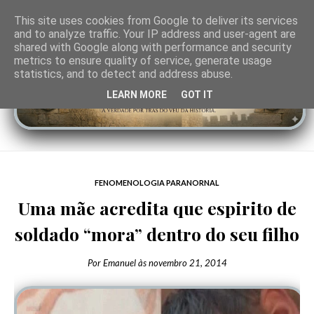
This site uses cookies from Google to deliver its services
and to analyze traffic. Your IP address and user-agent are
shared with Google along with performance and security
metrics to ensure quality of service, generate usage
statistics, and to detect and address abuse.
LEARN MORE
GOT IT
FENOMENOLOGIA PARANORNAL
Uma mãe acredita que espirito de
soldado “mora” dentro do seu filho
Por
Emanuel
às
novembro 21, 2014