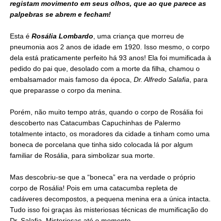
registam movimento em seus olhos, que ao que parece as
palpebras se abrem e fecham!
Esta é
Rosália Lombardo
, uma criança que morreu de
pneumonia aos 2 anos de idade em 1920. Isso mesmo, o corpo
dela está praticamente perfeito há 93 anos! Ela foi mumificada à
pedido do pai que, desolado com a morte da filha, chamou o
embalsamador mais famoso da época,
Dr. Alfredo Salafia
, para
que preparasse o corpo da menina.
Porém, não muito tempo atrás, quando o corpo de Rosália foi
descoberto nas Catacumbas Capuchinhas de Palermo
totalmente intacto, os moradores da cidade a tinham como uma
boneca de porcelana que tinha sido colocada lá por algum
familiar de Rosália, para simbolizar sua morte.
Mas descobriu-se que a “boneca” era na verdade o próprio
corpo de Rosália! Pois em uma catacumba repleta de
cadáveres decompostos, a pequena menina era a única intacta.
Tudo isso foi graças às misteriosas técnicas de mumificação do
Dr. Salafia. Misteriosas até o momento...