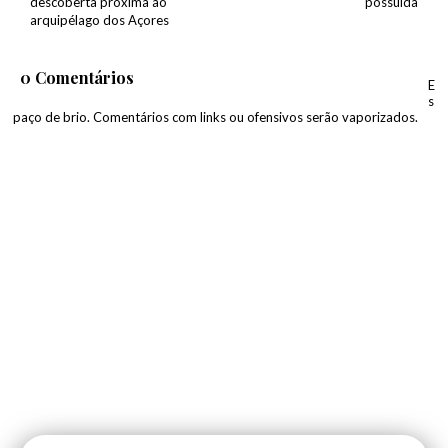
descoberta próxima ao
possuida
arquipélago dos Açores
0 Comentários
E
s
paço de brio. Comentários com links ou ofensivos serão vaporizados.