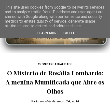
This site uses cookies from Google to deliver its services
and to analyze traffic. Your IP address and user-agent are
shared with Google along with performance and security
metrics to ensure quality of service, generate usage
statistics, and to detect and address abuse.
LEARN MORE
GOT IT
CRÓNICAS E ATUALIDADE
O Misterio de Rosália Lombardo:
A menina Mumificada que Abre os
Olhos
Por
Emanuel
às
dezembro 24, 2014