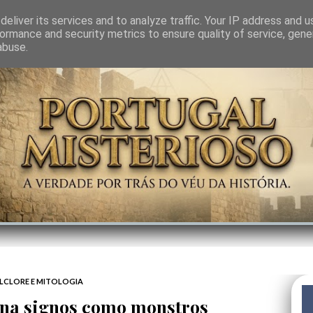
GEM
SABEDORIA
CIÊNCIA DO INVISÍVEL
CONTRA-PODER
ANJOS
eliver its services and to analyze traffic. Your IP address and 
ormance and security metrics to ensure quality of service, gen
abuse.
LCLORE E MITOLOGIA
ina signos como monstros