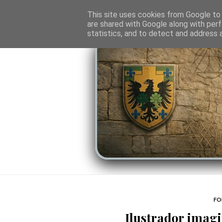
O PORTAL
SOMBRAS DO PODER
LINHA
This site uses cookies from Google to d
are shared with Google along with perf
statistics, and to detect and address 
FO
Ilustrador imag