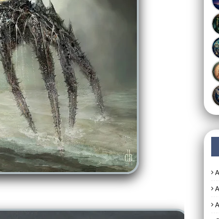
A
A
A