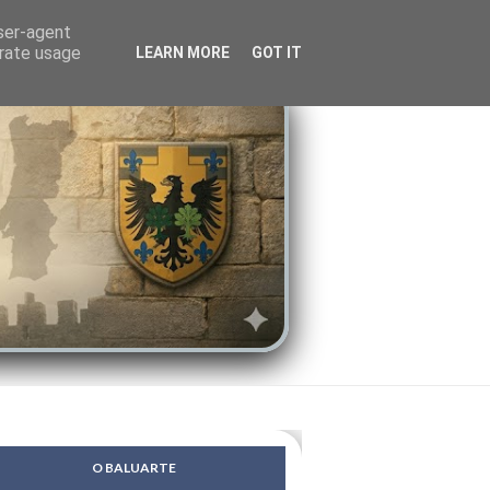
LENDAS
PSIQUE
user-agent
erate usage
LEARN MORE
GOT IT
O BALUARTE