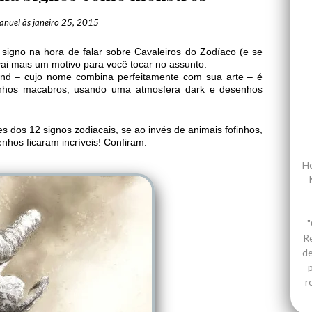
anuel
às
janeiro 25, 2015
signo na hora de falar sobre Cavaleiros do Zodíaco (e se
vai mais um motivo para você tocar no assunto.
and – cujo nome combina perfeitamente com sua arte – é
enhos macabros, usando uma atmosfera dark e desenhos
 dos 12 signos zodiacais, se ao invés de animais fofinhos,
nhos ficaram incríveis! Confiram:
He
"
R
de
p
r