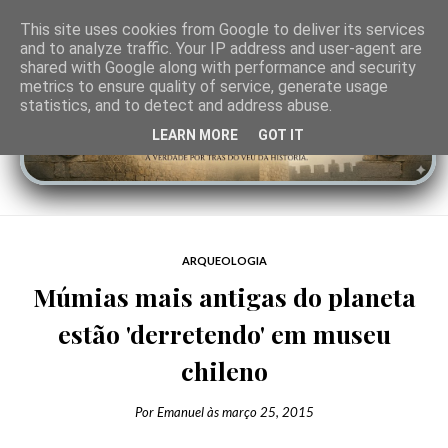
This site uses cookies from Google to deliver its services
and to analyze traffic. Your IP address and user-agent are
shared with Google along with performance and security
metrics to ensure quality of service, generate usage
statistics, and to detect and address abuse.
LEARN MORE
GOT IT
ARQUEOLOGIA
Múmias mais antigas do planeta
estão 'derretendo' em museu
chileno
Por
Emanuel
às
março 25, 2015