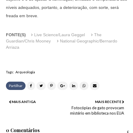
níveis adequados, portanto, a deterioração, com sorte, será
freada em breve.
FONTE(S)
Live Science/Laura Geggel
The
Guardian/Chris Mooney
National Geographic/Bernardo
Arriaza
Tags:
Arqueologia
Partilhar
MAIS ANTIGA
MAIS RECENTE
Fotocópias de gato provocam
mistério em biblioteca nos EUA
0 Comentários
E