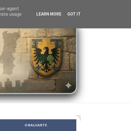
LENDAS
PSIQUE
user-agent
erate usage
LEARN MORE
GOT IT
O BALUARTE