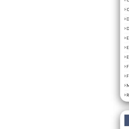
C
C
D
D
E
E
E
F
F
M
R