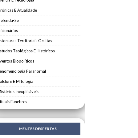
iência E Tecnologia
rónicas E Atualidade
efenda-Se
icionários
storturas Territoriais Ocultas
studos Teológicos E Históricos
ventos Biopolíticos
enomenologia Paranornal
olclore E Mitologia
istérios Inexplicáveis
ituais Funebres
MENTES DESPERTAS