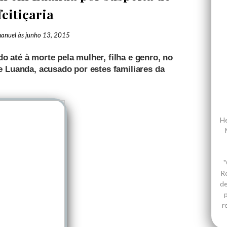
feitiçaria
anuel
às
junho 13, 2015
 até à morte pela mulher, filha e genro, no
 Luanda, acusado por estes familiares da
He
"
R
de
p
r