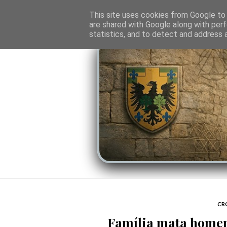
O PORTAL
SOMBRAS DO PODER
LINHA
This site uses cookies from Google to d
are shared with Google along with perf
statistics, and to detect and address 
CR
Família mata homem