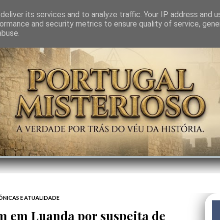
GEM
SABEDORIA
CIÊNCIA DO INVISÍVEL
CONTRA-PODER
ANJOS
eliver its services and to analyze traffic. Your IP address and 
ormance and security metrics to ensure quality of service, gen
abuse.
ÓNICAS E ATUALIDADE
 em Luanda por suspeita de