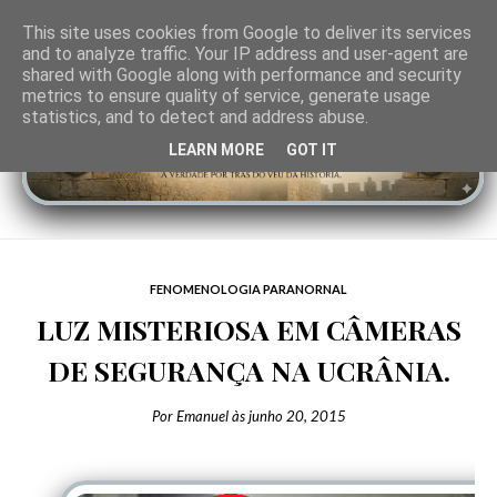
This site uses cookies from Google to deliver its services
and to analyze traffic. Your IP address and user-agent are
shared with Google along with performance and security
metrics to ensure quality of service, generate usage
statistics, and to detect and address abuse.
LEARN MORE
GOT IT
FENOMENOLOGIA PARANORNAL
LUZ MISTERIOSA EM CÂMERAS
DE SEGURANÇA NA UCRÂNIA.
Por
Emanuel
às
junho 20, 2015