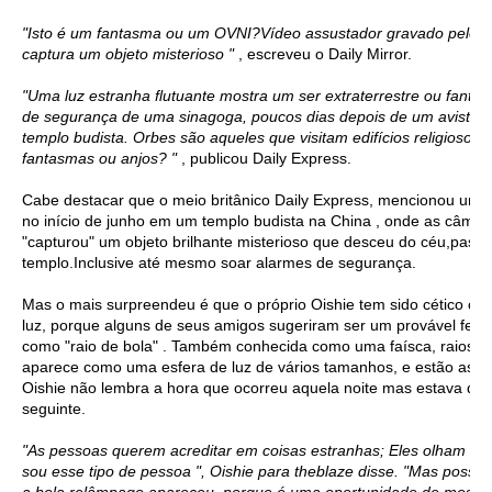
"Isto é um fantasma ou um OVNI?Vídeo assustador gravado pelo r
captura um objeto misterioso "
, escreveu o Daily Mirror.
"Uma luz estranha flutuante mostra um ser extraterrestre ou fant
de segurança de uma sinagoga, poucos dias depois de um avista
templo budista. Orbes são aqueles que visitam edifícios religioso
fantasmas ou anjos? "
, publicou Daily Express.
Cabe destacar que o meio britânico Daily Express, mencionou um 
no início de junho em um templo budista na China , onde as câme
"capturou" um objeto brilhante misterioso que desceu do céu,pass
templo.Inclusive até mesmo soar alarmes de segurança.
Mas o mais surpreendeu é que o próprio Oishie tem sido cético com
luz, porque alguns de seus amigos sugeriram ser um provável fen
como "raio de bola" . Também conhecida como uma faísca, raios b
aparece como uma esfera de luz de vários tamanhos, e estão asso
Oishie não lembra a hora que ocorreu aquela noite mas estava dor
seguinte.
"As pessoas querem acreditar em coisas estranhas; Eles olham coi
sou esse tipo de pessoa ", Oishie para theblaze disse. "Mas posso d