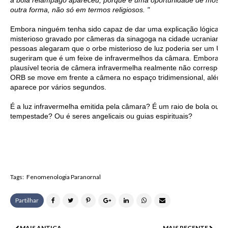
a bola relâmpago apareceu, porque é uma oportunidade de mostra
outra forma, não só em termos religiosos. "
Embora ninguém tenha sido capaz de dar uma explicação lógica p
misterioso gravado por câmeras da sinagoga na cidade ucraniana 
pessoas alegaram que o orbe misterioso de luz poderia ser um UF
sugeriram que é um feixe de infravermelhos da câmara. Embora sej
plausível teoria de câmera infravermelha realmente não corresp
ORB se move em frente a câmera no espaço tridimensional, além da
aparece por vários segundos.
É a luz infravermelha emitida pela câmara? É um raio de bola ou 
tempestade? Ou é seres angelicais ou guias espirituais?
Tags:
Fenomenologia Paranornal
Partilhar
MAIS ANTIGA
MAIS RECENTE