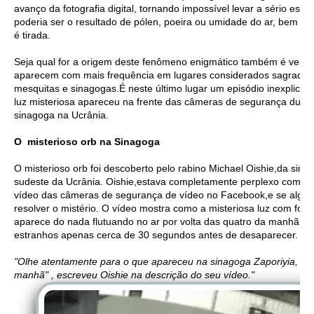
avanço da fotografia digital, tornando impossível levar a sério es
poderia ser o resultado de pólen, poeira ou umidade do ar, bem n
é tirada.
Seja qual for a origem deste fenômeno enigmático também é verda
aparecem com mais frequência em lugares considerados sagrados 
mesquitas e sinagogas.É neste último lugar um episódio inexplicáv
luz misteriosa apareceu na frente das câmeras de segurança dura
sinagoga na Ucrânia.
O misterioso orb na Sinagoga
O misterioso orb foi descoberto pelo rabino Michael Oishie,da sin
sudeste da Ucrânia. Oishie,estava completamente perplexo com o O
vídeo das câmeras de segurança de vídeo no Facebook,e se algué
resolver o mistério. O vídeo mostra como a misteriosa luz com form
aparece do nada flutuando no ar por volta das quatro da manhã, 
estranhos apenas cerca de 30 segundos antes de desaparecer.
"Olhe atentamente para o que apareceu na sinagoga Zaporiyia, ce
manhã" , escreveu Oishie na descrição do seu vídeo."