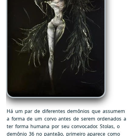
Há um par de diferentes demônios que assumem
a forma de um corvo antes de serem ordenados a
ter forma humana por seu convocador. Stolas, o
demônio 36 no panteão, primeiro aparece como