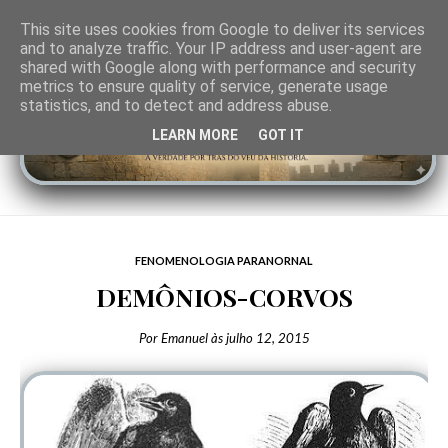
This site uses cookies from Google to deliver its services
and to analyze traffic. Your IP address and user-agent are
shared with Google along with performance and security
metrics to ensure quality of service, generate usage
statistics, and to detect and address abuse.
LEARN MORE
GOT IT
FENOMENOLOGIA PARANORNAL
DEMÔNIOS-CORVOS
Por
Emanuel
às
julho 12, 2015