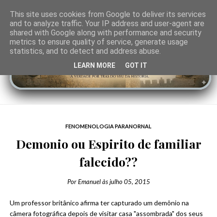
This site uses cookies from Google to deliver its services
and to analyze traffic. Your IP address and user-agent are
shared with Google along with performance and security
metrics to ensure quality of service, generate usage
statistics, and to detect and address abuse.
LEARN MORE
GOT IT
FENOMENOLOGIA PARANORNAL
Demonio ou Espirito de familiar
falecido??
Por
Emanuel
às
julho 05, 2015
Um professor britânico afirma ter capturado um demônio na
câmera fotográfica depois de visitar casa "assombrada" dos seus