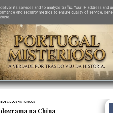
GEM
SABEDORIA
CIÊNCIA DO INVISÍVEL
CONTRA-PODER
ANJOS
eliver its services and to analyze traffic. Your IP address and 
ormance and security metrics to ensure quality of service, gen
abuse.
SE DE CICLOS HISTÓRICOS
olograma na China