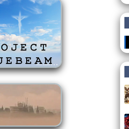
🔥 ÚLTI