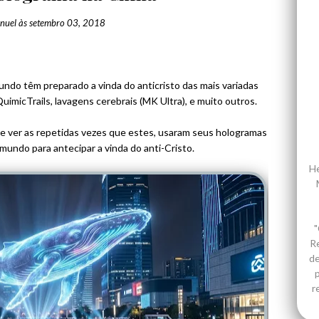
nuel
às
setembro 03, 2018
ndo têm preparado a vinda do anticristo das mais variadas
imicTrails, lavagens cerebrais (MK Ultra), e muito outros.
se ver as repetidas vezes que estes, usaram seus hologramas
 mundo para antecipar a vinda do anti-Cristo.
He
"
R
de
p
r