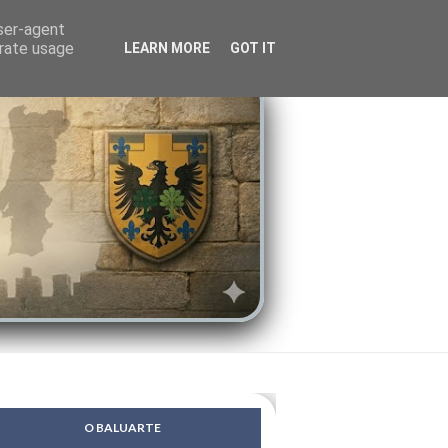
LENDAS
PSIQUE
user-agent
erate usage
LEARN MORE
GOT IT
O BALUARTE