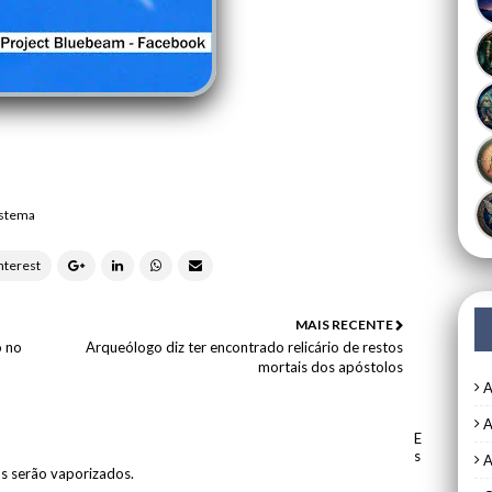
istema
MAIS RECENTE
o no
Arqueólogo diz ter encontrado relicário de restos
mortais dos apóstolos
A
A
E
s
A
os serão vaporizados.