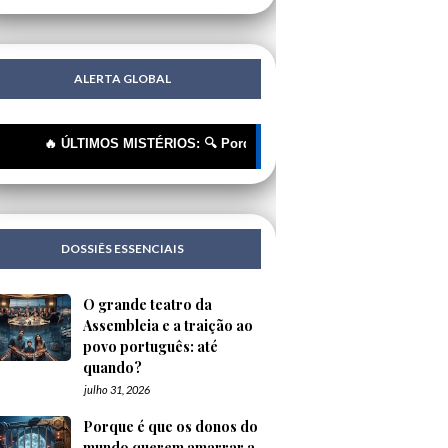
ALERTA GLOBAL
🔥 ÚLTIMOS MISTÉRIOS: 🔍 Porque é que os donos do mundo querem amar
DOSSIÊS ESSENCIAIS
O grande teatro da
Assembleia e a traição ao
povo português: até
quando?
julho 31, 2026
Porque é que os donos do
mundo querem amarrar a