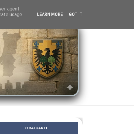
LENDAS
PSIQUE
user-agent
erate usage
LEARN MORE
GOT IT
O BALUARTE