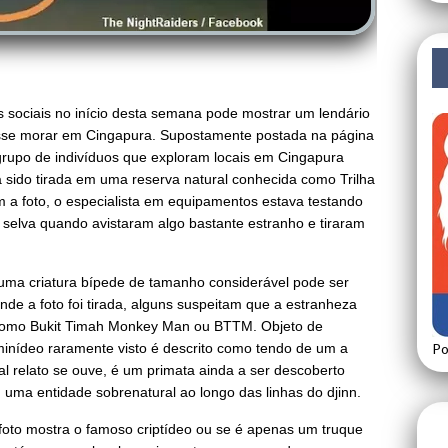
s sociais no início desta semana pode mostrar um lendário
isse morar em Cingapura.
Supostamente
postada na página
rupo de indivíduos que exploram locais em Cingapura
a sido tirada em uma reserva natural conhecida como Trilha
a foto, o especialista em equipamentos estava testando
a selva quando avistaram algo bastante estranho e tiraram
uma criatura bípede de tamanho considerável pode ser
nde a foto foi tirada, alguns suspeitam que a estranheza
 como
Bukit Timah Monkey Man
ou BTTM.
Objeto de
minídeo raramente visto é descrito como tendo de um a
Po
l relato se ouve, é um primata ainda a ser descoberto
ma entidade sobrenatural ao longo das linhas do djinn.
foto mostra o famoso criptídeo ou se é apenas um truque