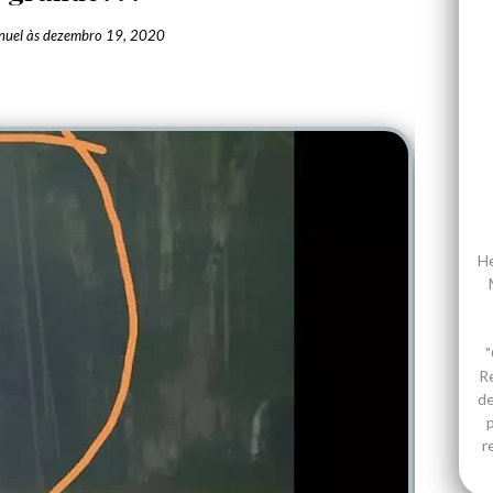
nuel
às
dezembro 19, 2020
He
"
R
de
p
r