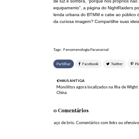
de luz e sombra, "porque nós próprios não
equipamento", a página do NightRaiders pon
lenda urbana do BTMM e cabe ao público dec
da curiosa imagem?
Compartilhe suas idei
Tags:
Fenomenologia Paranornal
Partilhar
MAIS ANTIGA
Monólitos agora localizados na Ilha de Wight
China
0 Comentários
paço de brio. Comentários com links ou ofensiv