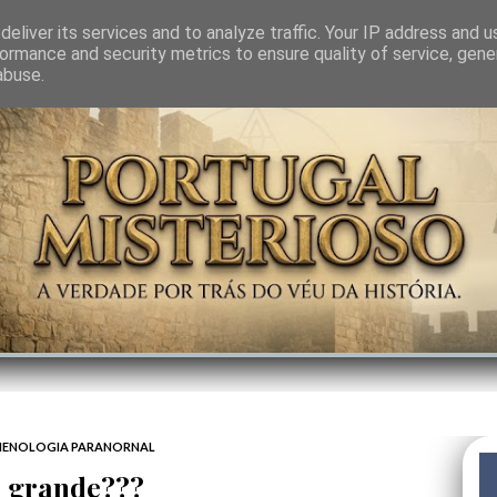
GEM
SABEDORIA
CIÊNCIA DO INVISÍVEL
CONTRA-PODER
ANJOS
eliver its services and to analyze traffic. Your IP address and 
ormance and security metrics to ensure quality of service, gen
abuse.
ENOLOGIA PARANORNAL
 grande???