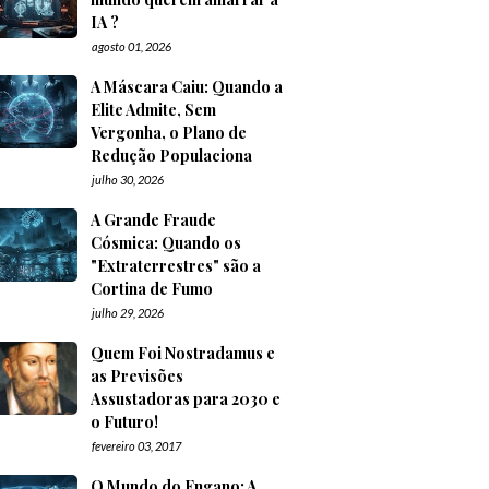
IA ?
agosto 01, 2026
A Máscara Caiu: Quando a
Elite Admite, Sem
Vergonha, o Plano de
Redução Populaciona
julho 30, 2026
A Grande Fraude
Cósmica: Quando os
"Extraterrestres" são a
Cortina de Fumo
julho 29, 2026
Quem Foi Nostradamus e
as Previsões
Assustadoras para 2030 e
o Futuro!
fevereiro 03, 2017
O Mundo do Engano: A