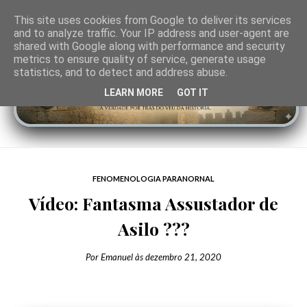
This site uses cookies from Google to deliver its services
and to analyze traffic. Your IP address and user-agent are
shared with Google along with performance and security
metrics to ensure quality of service, generate usage
statistics, and to detect and address abuse.
LEARN MORE
GOT IT
FENOMENOLOGIA PARANORNAL
Vídeo: Fantasma Assustador de
Asilo ???
Por
Emanuel
às
dezembro 21, 2020