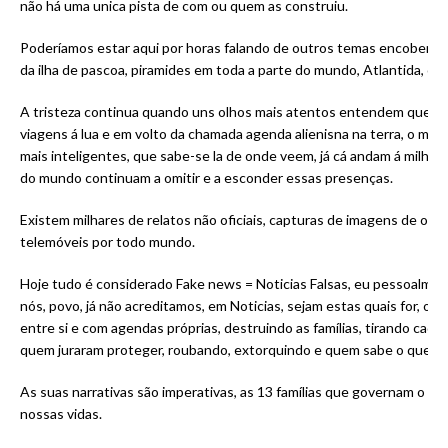
não há uma unica pista de com ou quem as construiu.
Poderíamos estar aqui por horas falando de outros temas encobertos
da ilha de pascoa, piramides em toda a parte do mundo, Atlantida, os n
A tristeza continua quando uns olhos mais atentos entendem que mu
viagens á lua e em volto da chamada agenda alienisna na terra, o mun
mais inteligentes, que sabe-se la de onde veem, já cá andam á milh
do mundo continuam a omitir e a esconder essas presenças.
Existem milhares de relatos não oficiais, capturas de imagens de ov
telemóveis por todo mundo.
Hoje tudo é considerado Fake news = Noticias Falsas, eu pessoalmen
nós, povo, já não acreditamos, em Noticias, sejam estas quais for, 
entre si e com agendas próprias, destruindo as famílias, tirando cada
quem juraram proteger, roubando, extorquindo e quem sabe o que ma
As suas narrativas são imperativas, as 13 famílias que governam o 
nossas vidas.