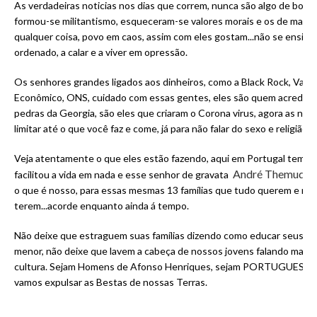
As verdadeiras noticias nos dias que correm, nunca são algo de bom p
formou-se militantismo, esqueceram-se valores morais e os de mais v
qualquer coisa, povo em caos, assim com eles gostam...não se ensina 
ordenado, a calar e a viver em opressão.
Os senhores grandes ligados aos dinheiros, como a Black Rock, Vang
Econômico, ONS, cuidado com essas gentes, eles são quem acredit
pedras da Georgia, são eles que criaram o Corona virus, agora as nar
limitar até o que você faz e come, já para não falar do sexo e religião.
Veja atentamente o que eles estão fazendo, aqui em Portugal temos
André Themudo
facilitou a vida em nada e esse senhor de gravata
o que é nosso, para essas mesmas 13 famílias que tudo querem e nã
terem...acorde enquanto ainda á tempo.
Não deixe que estraguem suas famílias dizendo como educar seus filh
menor, não deixe que lavem a cabeça de nossos jovens falando mal d
cultura. Sejam Homens de Afonso Henriques, sejam PORTUGUESES p
vamos expulsar as Bestas de nossas Terras.