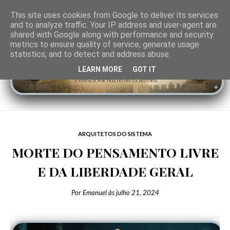
This site uses cookies from Google to deliver its services
and to analyze traffic. Your IP address and user-agent are
shared with Google along with performance and security
metrics to ensure quality of service, generate usage
statistics, and to detect and address abuse.
LEARN MORE
GOT IT
ARQUITETOS DO SISTEMA
MORTE DO PENSAMENTO LIVRE
E DA LIBERDADE GERAL
Por
Emanuel
às
julho 21, 2024