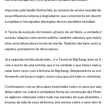
Impostas pela família Rothschild, ao sistema de ensino mundial da épo
essa influencia nefasta e degradante, que consistente em doutrinar 
estupidas e retrogradas ideologias desses bandidos mundiais.
A Teoria da evolução do homem, através de um Simio...a verdade é 
evoluiu/ adaptou nem um bocadinho, também sabemos que existem fa
uma certa altura dessa teoria de merda. Também não bate certo as
sapiens, juntamente de dinossauros.
Já a segunda revolta ainda mais... é a Teoria do Big Bang, bem se for
com a morte de uma estrela, que é na verdade o que temos mais pró
nada bate certo com a historia do Big Bang...Simplesmente as estre
formando um buraco negro, outra coisa que até hoje os cientistas não
Continuamos com as desculpas inventadas todos os anos por alegados
deixe saber-se, sobre a verdadeira forma de construção das Piramid
os egípcios relatavam sobre tudo nas paredes de suas piramides, até
insanas da vida de seus defuntos, até mesmo sobre o sexo eles falava