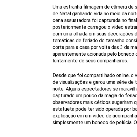
Uma estranha filmagem de câmera de 
de Natal ganhando vida no meio da no
cena assustadora foi capturada no fin
posteriormente carregou o vídeo estra
com uma olhada em suas decorações du
temáticas de feriado de tamanho consid
corta para a casa por volta das 3 da m
aparentemente acionada pelo boneco d
lentamente de seus companheiros.
Desde que foi compartilhado online, o
de visualizações e gerou uma série de 
noite. Alguns espectadores se maravil
capturado um pouco da magia do feriad
observadores mais céticos sugeriram qu
estatueta pode ter sido operada por ba
explicação em um
vídeo de acompanh
simplesmente um boneco de pelúcia. 