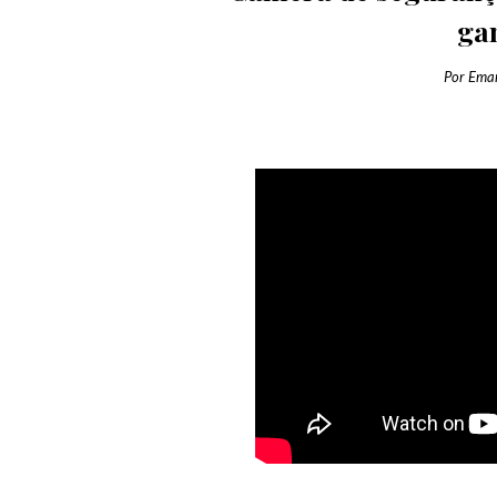
ga
Por
Ema