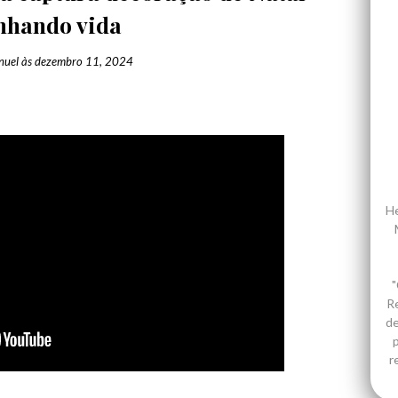
nhando vida
nuel
às
dezembro 11, 2024
He
"
R
de
p
r