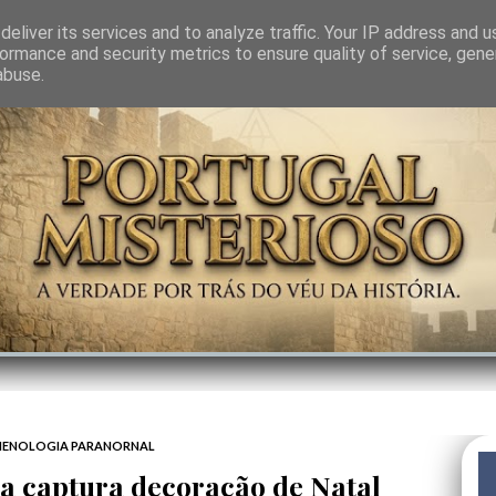
GEM
SABEDORIA
CIÊNCIA DO INVISÍVEL
CONTRA-PODER
ANJOS
eliver its services and to analyze traffic. Your IP address and 
ormance and security metrics to ensure quality of service, gen
abuse.
ENOLOGIA PARANORNAL
 captura decoração de Natal