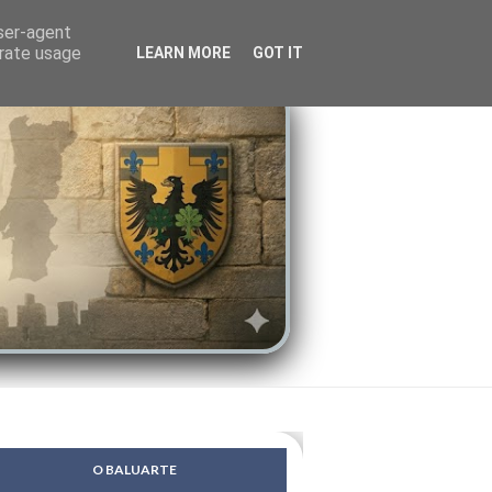
LENDAS
PSIQUE
user-agent
erate usage
LEARN MORE
GOT IT
O BALUARTE