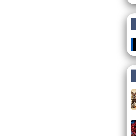
🔥 ÚLTI