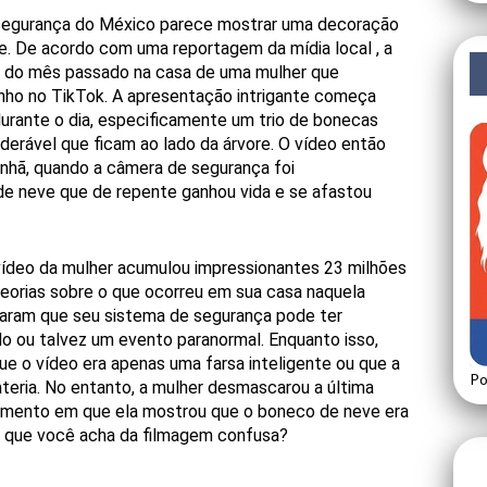
segurança do México parece mostrar uma decoração
ite. De acordo com uma
reportagem da mídia local
, a
al do mês passado na casa de uma mulher que
nho no TikTok. A apresentação intrigante começa
rante o dia, especificamente um trio de bonecas
erável que ficam ao lado da árvore. O vídeo então
anhã, quando a câmera de segurança foi
e neve que de repente ganhou vida e se afastou
 vídeo da mulher acumulou impressionantes 23 milhões
teorias sobre o que ocorreu em sua casa naquela
haram que seu sistema de segurança pode ter
o ou talvez um evento paranormal. Enquanto isso,
e o vídeo era apenas uma farsa inteligente ou que a
Po
teria. No entanto, a mulher desmascarou a última
amento
em que ela mostrou que o boneco de neve era
O que você acha da filmagem confusa?