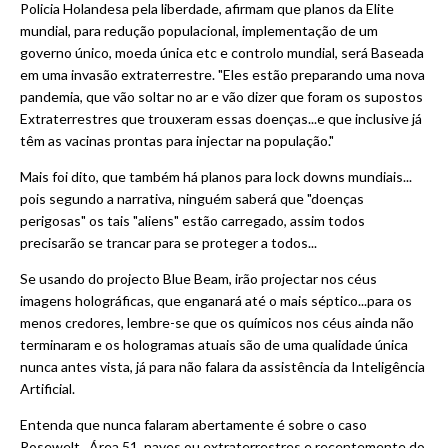
Policia Holandesa pela liberdade, afirmam que planos da Elite
mundial, para redução populacional, implementação de um
governo único, moeda única etc e controlo mundial, será Baseada
em uma invasão extraterrestre. "Eles estão preparando uma nova
pandemia, que vão soltar no ar e vão dizer que foram os supostos
Extraterrestres que trouxeram essas doenças...e que inclusive já
têm as vacinas prontas para injectar na população."
Mais foi dito, que também há planos para lock downs mundiais...
pois segundo a narrativa, ninguém saberá que "doenças
perigosas" os tais "aliens" estão carregado, assim todos
precisarão se trancar para se proteger a todos...
Se usando do projecto Blue Beam, irão projectar nos céus
imagens holográficas, que enganará até o mais séptico...para os
menos credores, lembre-se que os químicos nos céus ainda não
terminaram e os hologramas atuais são de uma qualidade única
nunca antes vista, já para não falara da assistência da Inteligência
Artificial.
Entenda que nunca falaram abertamente é sobre o caso
Rosewelt, Área 51, naves ou extraterrestres e recentemente do