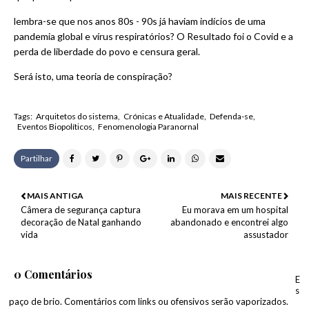
lembra-se que nos anos 80s - 90s já haviam indícios de uma
pandemia global e vírus respiratórios? O Resultado foi o Covid e a
perda de liberdade do povo e censura geral.
Será isto, uma teoria de conspiração?
Tags:
Arquitetos do sistema
Crónicas e Atualidade
Defenda-se
Eventos Biopolíticos
Fenomenologia Paranornal
Partilhar
MAIS ANTIGA
MAIS RECENTE
Câmera de segurança captura
Eu morava em um hospital
decoração de Natal ganhando
abandonado e encontrei algo
vida
assustador
0 Comentários
E
s
paço de brio. Comentários com links ou ofensivos serão vaporizados.