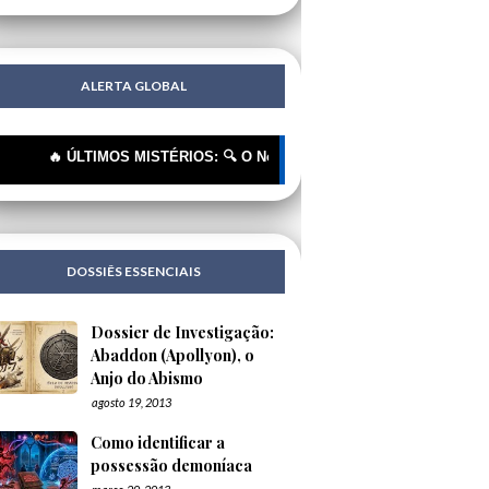
ALERTA GLOBAL
🔥 ÚLTIMOS MISTÉRIOS: 🔍 O Novo Rótulo, o Mesmo Cheiro | 🔍 "Extrate
DOSSIÊS ESSENCIAIS
Dossier de Investigação:
Abaddon (Apollyon), o
Anjo do Abismo
agosto 19, 2013
Como identificar a
possessão demoníaca