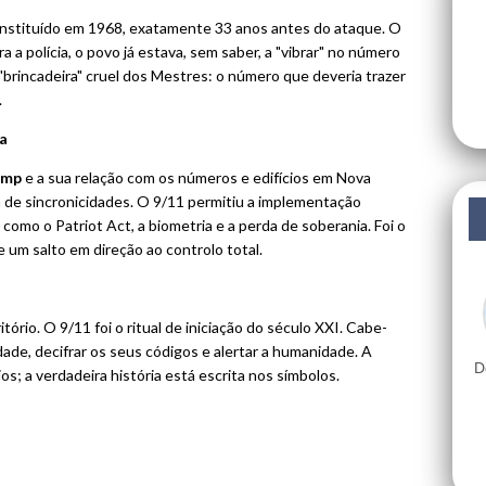
instituído em 1968, exatamente 33 anos antes do ataque. O
a a polícia, o povo já estava, sem saber, a "vibrar" no número
"brincadeira" cruel dos Mestres: o número que deveria trazer
.
a
ump
e a sua relação com os números e edifícios em Nova
a de sincronicidades. O 9/11 permitiu a implementação
como o Patriot Act, a biometria e a perda de soberania. Foi o
 um salto em direção ao controlo total.
ório. O 9/11 foi o ritual de iniciação do século XXI. Cabe-
ade, decifrar os seus códigos e alertar a humanidade. A
D
os; a verdadeira história está escrita nos símbolos.