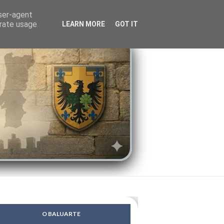
LENDAS
PSIQUE
user-agent
erate usage
LEARN MORE
GOT IT
O BALUARTE