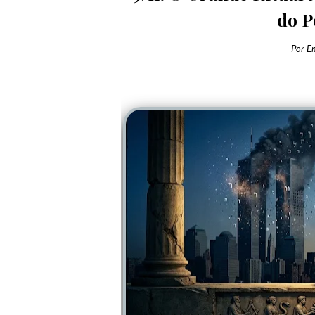
do P
Por
E