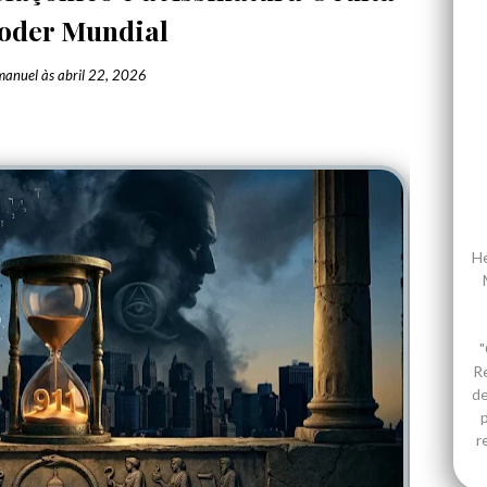
oder Mundial
manuel
às
abril 22, 2026
He
"
R
de
p
r