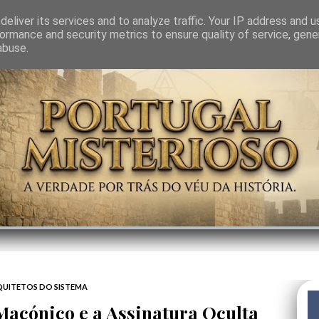
GEM
SABEDORIA
CIÊNCIA DO INVISÍVEL
CONTRA-PODER
ANJOS
eliver its services and to analyze traffic. Your IP address and 
ormance and security metrics to ensure quality of service, gen
abuse.
UITETOS DO SISTEMA
 Maçónico e a Assinatura Oculta