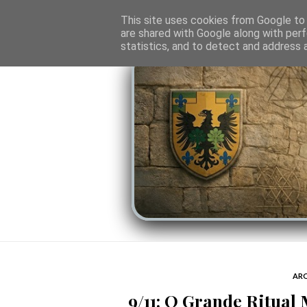
O PORTAL
SOMBRAS DO PODER
LINHA
This site uses cookies from Google to d
are shared with Google along with perf
statistics, and to detect and address 
ARQ
9/11: O Grande Ritual