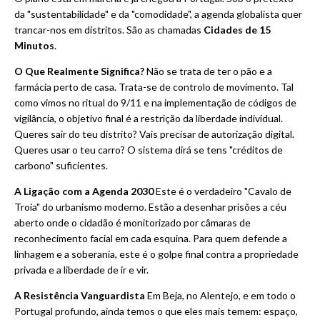
da "sustentabilidade" e da "comodidade", a agenda globalista quer
trancar-nos em distritos. São as chamadas
Cidades de 15
Minutos
.
O Que Realmente Significa?
Não se trata de ter o pão e a
farmácia perto de casa. Trata-se de controlo de movimento. Tal
como vimos no ritual do 9/11 e na implementação de códigos de
vigilância, o objetivo final é a restrição da liberdade individual.
Queres sair do teu distrito? Vais precisar de autorização digital.
Queres usar o teu carro? O sistema dirá se tens "créditos de
carbono" suficientes.
A Ligação com a Agenda 2030
Este é o verdadeiro "Cavalo de
Troia" do urbanismo moderno. Estão a desenhar prisões a céu
aberto onde o cidadão é monitorizado por câmaras de
reconhecimento facial em cada esquina. Para quem defende a
linhagem e a soberania, este é o golpe final contra a propriedade
privada e a liberdade de ir e vir.
A Resistência Vanguardista
Em Beja, no Alentejo, e em todo o
Portugal profundo, ainda temos o que eles mais temem: espaço,