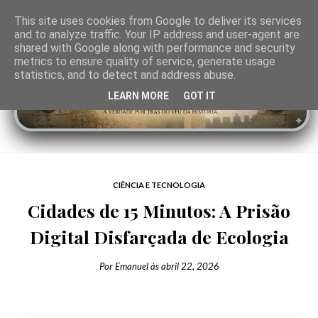
This site uses cookies from Google to deliver its services
and to analyze traffic. Your IP address and user-agent are
shared with Google along with performance and security
metrics to ensure quality of service, generate usage
statistics, and to detect and address abuse.
LEARN MORE
GOT IT
CIÊNCIA E TECNOLOGIA
Cidades de 15 Minutos: A Prisão
Digital Disfarçada de Ecologia
Por
Emanuel
às
abril 22, 2026