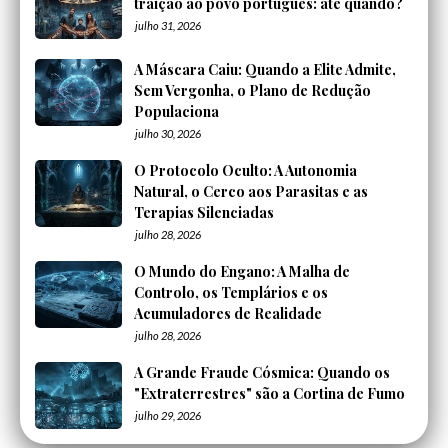
traição ao povo português: até quando?
julho 31, 2026
A Máscara Caiu: Quando a Elite Admite,
Sem Vergonha, o Plano de Redução
Populaciona
julho 30, 2026
O Protocolo Oculto: A Autonomia
Natural, o Cerco aos Parasitas e as
Terapias Silenciadas
julho 28, 2026
O Mundo do Engano: A Malha de
Controlo, os Templários e os
Acumuladores de Realidade
julho 28, 2026
A Grande Fraude Cósmica: Quando os
"Extraterrestres" são a Cortina de Fumo
julho 29, 2026