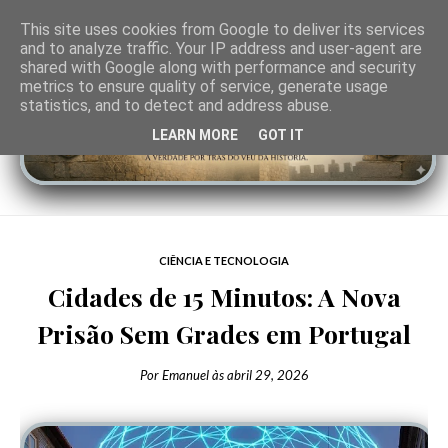
This site uses cookies from Google to deliver its services
and to analyze traffic. Your IP address and user-agent are
shared with Google along with performance and security
metrics to ensure quality of service, generate usage
statistics, and to detect and address abuse.
LEARN MORE
GOT IT
CIÊNCIA E TECNOLOGIA
Cidades de 15 Minutos: A Nova
Prisão Sem Grades em Portugal
Por
Emanuel
às
abril 29, 2026