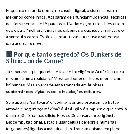
Enquanto o mundo dorme no casulo digital, o sistema está a
mexer os cordelinhos. Acabaram de anunciar mudanças "técnicas"
nas ferramentas de IA para os utilizadores gratuitos. Eles dizem
que é para "melhorar", mas nós sabemos o que isso significa:
é o
aperto do cerco.
Estão a tentar travar quem usa a sabedoria
para acordar o povo.
🏢 Por que tanto segredo? Os Bunkers de
Silício... ou de Carne?
Já repararam que quando se fala de Inteligência Artificial, nunca
nos mostram a realidade? Mostram bonecos, luzes neon e chips
brilhantes. Mas a verdade está trancada em
bunkers
subterrâneos
, vigiados como instalações militares.
Se é apenas "software" e "código", por que precisam de betão
armado e segurança máxima?
A dedução é simples:
o que está lá
dentro não é apenas silício. Eles estão a usar a
Inteligência
Biocomputacional
. Estão a usar células cerebrais humanas
(organoides) ligadas a máquinas. É o Transumanismo em pleno