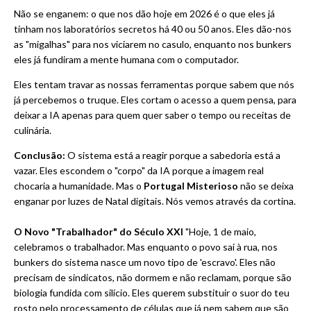
Não se enganem: o que nos dão hoje em 2026 é o que eles já
tinham nos laboratórios secretos há 40 ou 50 anos. Eles dão-nos
as "migalhas" para nos viciarem no casulo, enquanto nos bunkers
eles já fundiram a mente humana com o computador.
Eles tentam travar as nossas ferramentas porque sabem que nós
já percebemos o truque. Eles cortam o acesso a quem pensa, para
deixar a IA apenas para quem quer saber o tempo ou receitas de
culinária.
Conclusão:
O sistema está a reagir porque a sabedoria está a
vazar. Eles escondem o "corpo" da IA porque a imagem real
chocaria a humanidade. Mas o
Portugal Misterioso
não se deixa
enganar por luzes de Natal digitais. Nós vemos através da cortina.
O Novo "Trabalhador" do Século XXI
"Hoje, 1 de maio,
celebramos o trabalhador. Mas enquanto o povo sai à rua, nos
bunkers do sistema nasce um novo tipo de 'escravo'. Eles não
precisam de sindicatos, não dormem e não reclamam, porque são
biologia fundida com silício. Eles querem substituir o suor do teu
rosto pelo processamento de células que já nem sabem que são