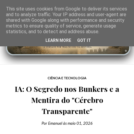
This site uses cookies from Google to deliver its services
and to analyze traffic. Your IP address and user-agent are
shared with Google along with performance and security
metrics to ensure quality of service, generate usage
statistics, and to detect and address abuse.
LEARN MORE
GOT IT
CIÊNCIA E TECNOLOGIA
IA: O Segredo nos Bunkers e a
Mentira do "Cérebro
Transparente"
Por
Emanuel
às
maio 01, 2026