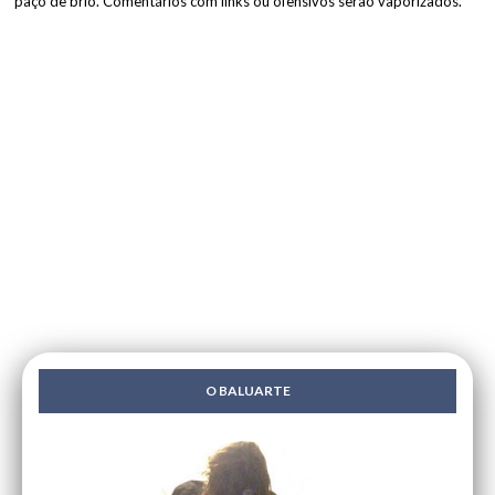
paço de brio. Comentários com links ou ofensivos serão vaporizados.
O BALUARTE