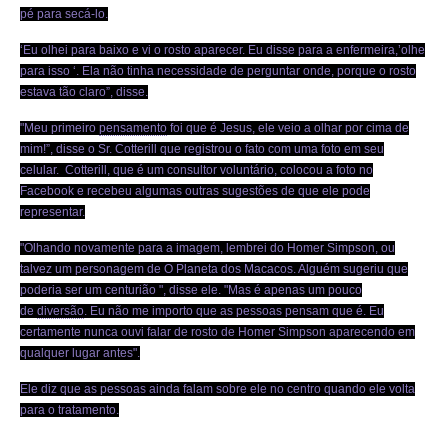
pé para secá-lo.
‘Eu olhei para baixo e vi o rosto aparecer. Eu disse para a enfermeira,’olhe
para isso ‘. Ela não tinha necessidade de perguntar onde, porque o rosto
estava tão claro”, disse.
"Meu primeiro
pensamento
foi que é Jesus, ele veio a olhar por cima de
mim!”, disse o Sr. Cotterill que registrou o fato com uma foto em seu
celular. Cotterill, que é um consultor voluntário, colocou a foto no
Facebook e recebeu algumas outras sugestões de que ele pode
representar.
"Olhando novamente para a imagem, lembrei do Homer Simpson, ou
talvez um personagem de O Planeta dos Macacos. Alguém sugeriu que
poderia ser um centurião ", disse ele. "Mas é apenas um pouco
de
diversão
. Eu não me importo que as pessoas pensam que é. Eu
certamente nunca ouvi falar de rosto de Homer Simpson aparecendo em
qualquer lugar antes".
Ele diz que as pessoas ainda falam sobre ele no centro quando ele volta
para o tratamento.