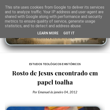
This site uses cookies from Google to deliver its services
and to analyze traffic. Your IP address and user-agent are
shared with Google along with performance and security
metrics to ensure quality of service, generate usage
statistics, and to detect and address abuse.
LEARN MORE
GOT IT
ESTUDOS TEOLÓGICOS E HISTÓRICOS
Rosto de Jesus encontrado em
papel toalha
Por
Emanuel
às
janeiro 04, 2012