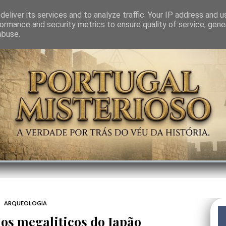
GEM
SABEDORIA
CIÊNCIA DO INVISÍVEL
CONTRA-PODER
ANJOS
eliver its services and to analyze traffic. Your IP address and 
ormance and security metrics to ensure quality of service, gen
abuse.
ARQUEOLOGIA
los megaliticos do Japão