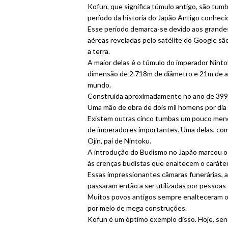
Kofun, que significa túmulo antigo, são tu
período da historia do Japão Antigo conhec
Esse período demarca-se devido aos grandes
aéreas reveladas pelo satélite do Google s
a terra.
A maior delas é o túmulo do imperador Nint
dimensão de 2.718m de diâmetro e 21m de a
mundo.
Construída aproximadamente no ano de 399 d
Uma mão de obra de dois mil homens por dia 
Existem outras cinco tumbas um pouco meno
de imperadores importantes. Uma delas, co
Ojin, pai de Nintoku.
A introdução do Budismo no Japão marcou o f
às crenças budistas que enaltecem o caráte
Essas impressionantes câmaras funerárias, an
passaram então a ser utilizadas por pessoas 
Muitos povos antigos sempre enalteceram o 
por meio de mega construções.
Kofun é um óptimo exemplo disso. Hoje, send