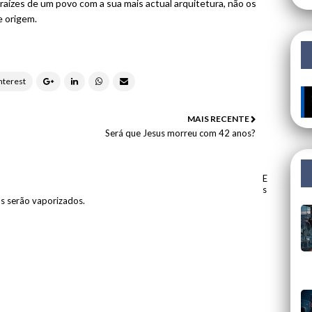
 raízes de um povo com a sua mais actual arquitetura, não os
e origem.
🔥 ÚLTIMOS MISTÉRIOS: 
MAIS RECENTE
Será que Jesus morreu com 42 anos?
E
s
os serão vaporizados.