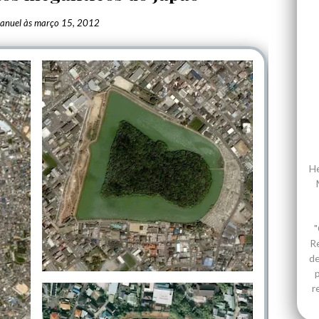
anuel
às
março 15, 2012
He
"
R
de
p
r