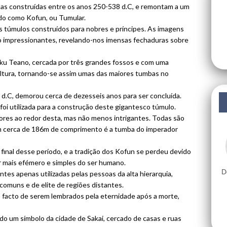
mbas construídas entre os anos 250-538 d.C, e remontam a um
ido como Kofun, ou Tumular.
 túmulos construídos para nobres e príncipes. As imagens
ão impressionantes, revelando-nos imensas fechaduras sobre
oku Teano, cercada por três grandes fossos e com uma
ltura, tornando-se assim umas das maiores tumbas no
.C, demorou cerca de dezesseis anos para ser concluída.
foi utilizada para a construção deste gigantesco túmulo.
res ao redor desta, mas não menos intrigantes. Todas são
m cerca de 186m de comprimento é a tumba do imperador
inal desse período, e a tradição dos Kofun se perdeu devido
r mais efémero e simples do ser humano.
D
tes apenas utilizadas pelas pessoas da alta hierarquia,
comuns e de elite de regiões distantes.
facto de serem lembrados pela eternidade após a morte,
o um símbolo da cidade de Sakai, cercado de casas e ruas