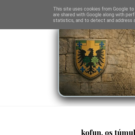
O PORTAL
SOMBRAS DO PODER
LINHA
This site uses cookies from Google to d
are shared with Google along with perf
statistics, and to detect and address 
kofun, os túmu