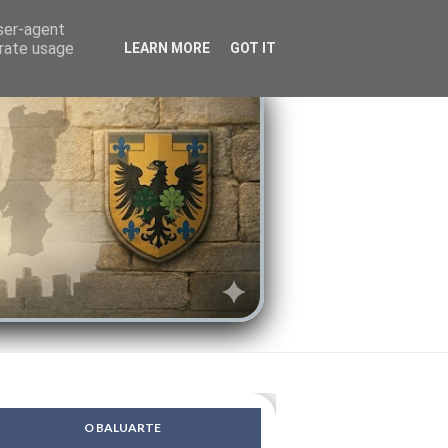
LENDAS
PSIQUE
user-agent
erate usage
LEARN MORE
GOT IT
O BALUARTE