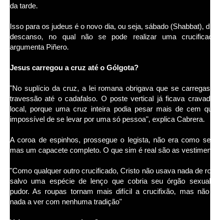
da tarde.
Isso para os judeus é o novo dia, ou seja, sábado (Shabbat), dia 
descanso, no qual não se pode realizar uma crucificação
argumenta Piñero.
Jesus carregou a cruz até o Gólgota?
"No suplício da cruz, a lei romana obrigava que se carregasse
travessão até o cadafalso. O poste vertical já ficava cravado 
local, porque uma cruz inteira podia pesar mais de cem quilo
impossível de se levar por uma só pessoa", explica Cabrera.
A coroa de espinhos, prossegue o legista, não era como se di
mas um capacete completo. O que sim é real são as vestimenta
"Como qualquer outro crucificado, Cristo não usava nada de roup
salvo uma espécie de lenço que cobria seu órgão sexual p
pudor. As roupas tornam mais difícil a crucifixão, mas não t
nada a ver com nenhuma tradição"