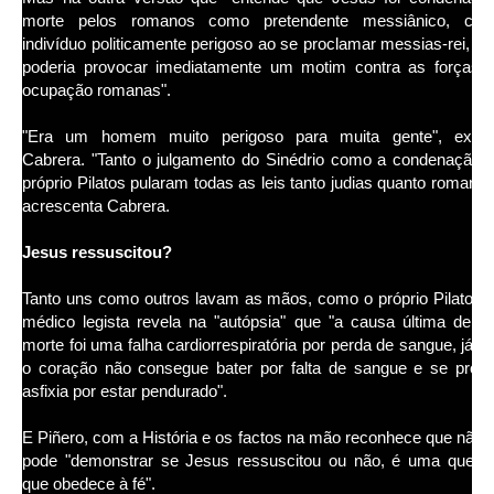
morte pelos romanos como pretendente messiânico, co
indivíduo politicamente perigoso ao se proclamar messias-rei, po
poderia provocar imediatamente um motim contra as forças 
ocupação romanas".
"Era um homem muito perigoso para muita gente", expli
Cabrera. "Tanto o julgamento do Sinédrio como a condenação 
próprio Pilatos pularam todas as leis tanto judias quanto romanas
acrescenta Cabrera.
Jesus ressuscitou?
Tanto uns como outros lavam as mãos, como o próprio Pilatos.
médico legista revela na "autópsia" que "a causa última de s
morte foi uma falha cardiorrespiratória por perda de sangue, já q
o coração não consegue bater por falta de sangue e se prod
asfixia por estar pendurado".
E Piñero, com a História e os factos na mão reconhece que não 
pode "demonstrar se Jesus ressuscitou ou não, é uma quest
que obedece à fé".