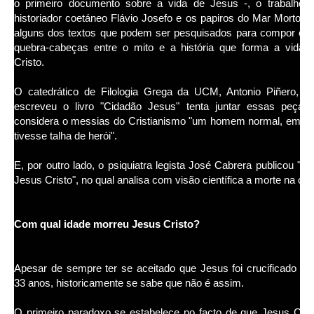
o primeiro documento sobre a vida de Jesus -, o trabalho 
historiador coetáneo Flávio Josefo e os papiros do Mar Morto s
alguns dos textos que podem ser pesquisados para compor es
quebra-cabeças entre o mito e a história que forma a vida 
Cristo.
O catedrático de Filologia Grega da UCM, Antonio Piñero, q
escreveu o livro "Cidadão Jesus" tenta juntar essas peças
considera o messias do Cristianismo "um homem normal, embo
tivesse talha de herói".
E, por outro lado, o psiquiatra legista José Cabrera publicou "CS
Jesus Cristo", no qual analisa com visão científica a morte na cru
Com qual idade morreu Jesus Cristo?
Apesar de sempre ter se aceitado que Jesus foi crucificado c
33 anos, historicamente se sabe que não é assim.
O primeiro paradoxo se estabelece no facto de que Jesus Cris