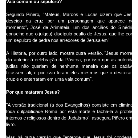
Vala comum ou sepulcro?
Segundo Piñero, "Mateus, Marcos e Lucas dizem que Jesus
descido da cruz por um personagem que aparece nes
momento", José de Arimateia, um dos anciãos do Sinédrio 
conselho que o julgou) discípulo oculto de Jesus, que lhe comp
um sepulcro de pedra nos arredores de Jerusalém".
A História, por outro lado, mostra outra versão. "Jesus morreu 
dia anterior à celebração da Páscoa, por isso que as autoridad
judias não queriam de nenhuma maneira que os cadáver
ficassem ali, e por isso foram eles mesmos que o desceram 
cruz e o enterraram em uma vala comum".
Por que mataram Jesus?
"A versão tradicional (a dos Evangelhos) consiste em eliminar 
toda culpabilidade Roma por esta morte e tachá-la a problem
internos e religiosos dentro do Judaísmo", assegura Piñero em s
livro.
Mas há outra versão que "entende que Jesus foi condenado