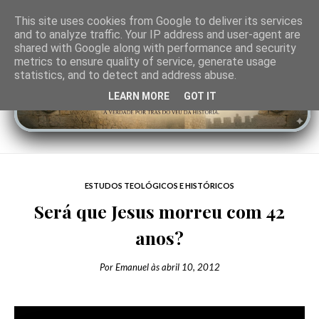
This site uses cookies from Google to deliver its services
and to analyze traffic. Your IP address and user-agent are
shared with Google along with performance and security
metrics to ensure quality of service, generate usage
statistics, and to detect and address abuse.
LEARN MORE
GOT IT
ESTUDOS TEOLÓGICOS E HISTÓRICOS
Será que Jesus morreu com 42
anos?
Por
Emanuel
às
abril 10, 2012