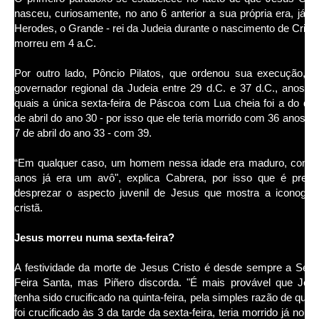
nasceu, curiosamente, no ano 6 anterior a sua própria era, já q
Herodes, o Grande - rei da Judeia durante o nascimento de Cristo
morreu em 4 a.C.
Por outro lado, Pôncio Pilatos, que ordenou sua execução, e
governador regional da Judeia entre 29 d.C. e 37 d.C., anos n
quais a única sexta-feira de Páscoa com Lua cheia foi a do dia
de abril do ano 30 - por isso que ele teria morrido com 36 anos - 
7 de abril do ano 33 - com 39.
“Em qualquer caso, um homem nessa idade era maduro, com 
anos já era um avô", explica Cabrera, por isso que é preci
desprezar o aspecto juvenil de Jesus que mostra a iconograf
cristã.
Jesus morreu numa sexta-feira?
A festividade da morte de Jesus Cristo é desde sempre a Sext
Feira Santa, mas Piñero discorda. "É mais provável que Jes
tenha sido crucificado na quinta-feira, pela simples razão de que 
foi crucificado às 3 da tarde da sexta-feira, teria morrido já no fin