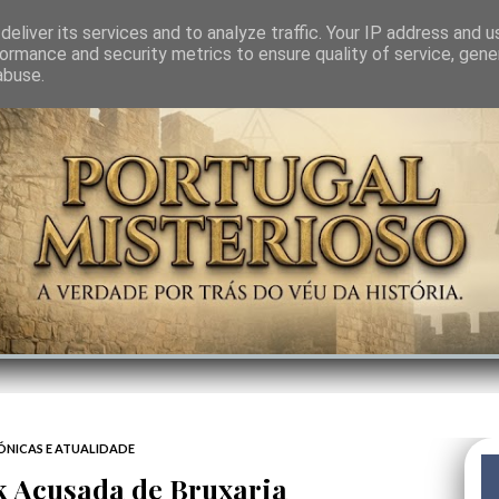
GEM
SABEDORIA
CIÊNCIA DO INVISÍVEL
CONTRA-PODER
ANJOS
eliver its services and to analyze traffic. Your IP address and 
ormance and security metrics to ensure quality of service, gen
abuse.
ÓNICAS E ATUALIDADE
k Acusada de Bruxaria