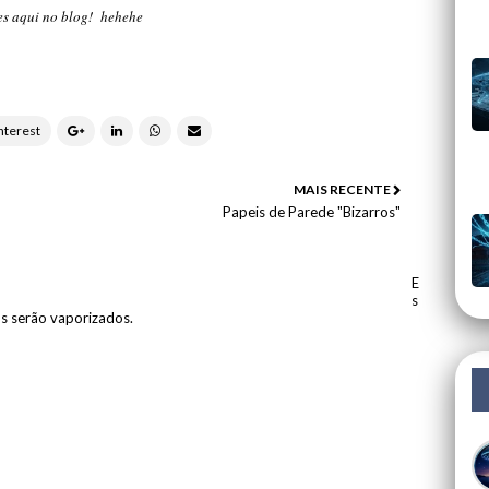
es aqui no blog! hehehe
MAIS RECENTE
Papeis de Parede "Bizarros"
E
s
os serão vaporizados.