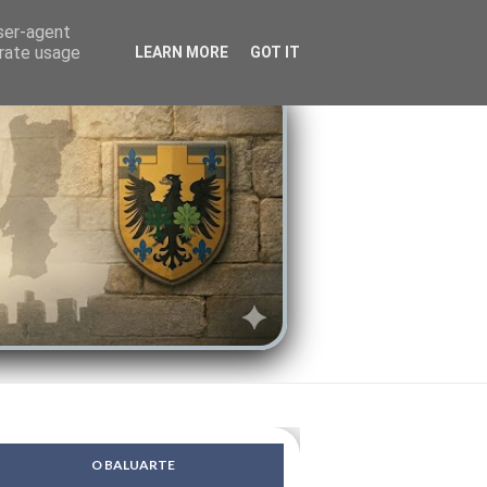
LENDAS
PSIQUE
user-agent
erate usage
LEARN MORE
GOT IT
O BALUARTE