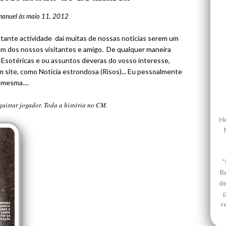
manuel
às
maio 11, 2012
ante actividade daí muitas de nossas noticias serem um
 um dos nossos visitantes e amigo. De qualquer maneira
Esotéricas e ou assuntos deveras do vosso interesse,
ite, como Noticia estrondosa (Risos)... Eu pessoalmente
 mesma....
quistar jogador. Toda a história no CM.
He
"
R
de
p
r