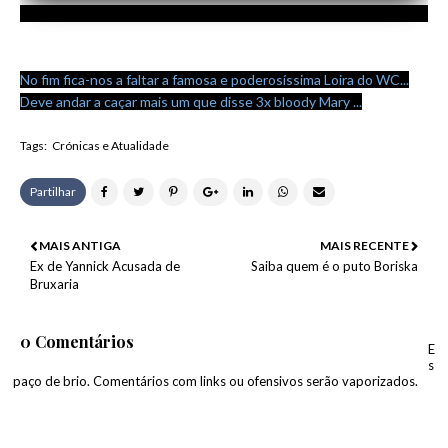
No fim fica-nos a faltar a famosa e poderosíssima Loira do WC...
Deve andar a caçar mais um que disse 3x bloody Mary ...
Tags:
Crónicas e Atualidade
Partilhar
MAIS ANTIGA
MAIS RECENTE
Ex de Yannick Acusada de
Saiba quem é o puto Boriska
Bruxaria
0 Comentários
E
s
paço de brio. Comentários com links ou ofensivos serão vaporizados.