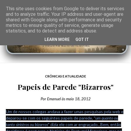
This site uses cookies from Google to deliver its services
and to analyze traffic. Your IP address and user-agent are
shared with Google along with performance and security
metrics to ensure quality of service, generate usage
statistics, and to detect and address abuse.
LEARN MORE
GOT IT
CRÓNICAS E ATUALIDADE
Papeis de Parede "Bizarros"
Por
Emanuel
às
maio 18, 2012
Um de nossos colegas andava a fazer umas pesquisas pela web e
deparou-se com os seguintes papeis de parede, "
um quanto ou
tanto sinistros ou bizarros
" dizia ele com ar engraçado...Bem, então
decidimos é post para o Noticias do Portugal Misterioso, mas no