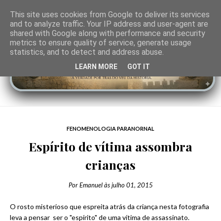
This site uses cookies from Google to deliver its services
and to analyze traffic. Your IP address and user-agent are
shared with Google along with performance and security
metrics to ensure quality of service, generate usage
statistics, and to detect and address abuse.
LEARN MORE
GOT IT
FENOMENOLOGIA PARANORNAL
Espírito de vítima assombra
crianças
Por
Emanuel
às
julho 01, 2015
O rosto misterioso que espreita atrás da criança nesta fotografia
leva a pensar ser o "espírito" de uma vítima de assassinato.