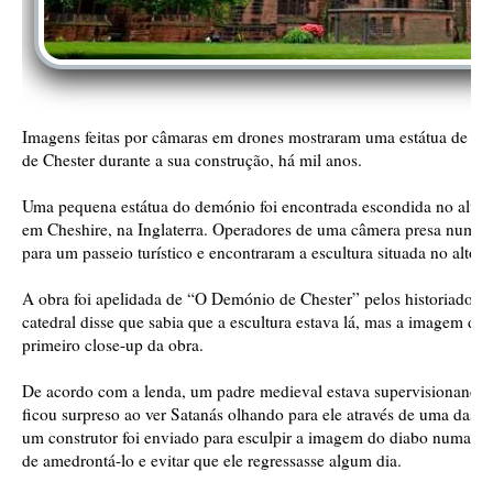
Imagens feitas por câmaras em drones mostraram uma estátua de um
de Chester durante a sua construção, há mil anos.
Uma pequena estátua do demónio foi encontrada escondida no alto d
em Cheshire, na Inglaterra. Operadores de uma câmera presa num d
para um passeio turístico e encontraram a escultura situada no alto d
A obra foi apelidada de “O Demónio de Chester” pelos historiadore
catedral disse que sabia que a escultura estava lá, mas a imagem do
primeiro close-up da obra.
De acordo com a lenda, um padre medieval estava supervisionando 
ficou surpreso ao ver Satanás olhando para ele através de uma das 
um construtor foi enviado para esculpir a imagem do diabo numa da
de amedrontá-lo e evitar que ele regressasse algum dia.