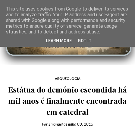
This site uses cookies from Google to deliver its services
and to analyze traffic. Your IP address and user-agent are
shared with Google along with performance and security
metrics to ensure quality of service, generate usage
statistics, and to detect and address abuse.
LEARN MORE
GOT IT
ARQUEOLOGIA
Estátua do demónio escondida há
mil anos é finalmente encontrada
em catedral
Por
Emanuel
às
julho 03, 2015