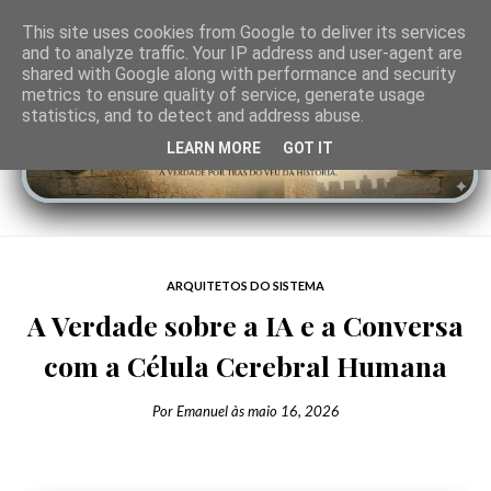
This site uses cookies from Google to deliver its services
and to analyze traffic. Your IP address and user-agent are
shared with Google along with performance and security
metrics to ensure quality of service, generate usage
statistics, and to detect and address abuse.
LEARN MORE
GOT IT
ARQUITETOS DO SISTEMA
A Verdade sobre a IA e a Conversa
com a Célula Cerebral Humana
Por
Emanuel
às
maio 16, 2026