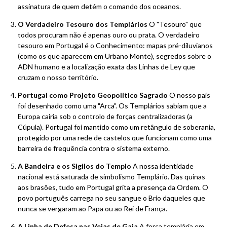
assinatura de quem detém o comando dos oceanos.
O Verdadeiro Tesouro dos Templários
O "Tesouro" que
todos procuram não é apenas ouro ou prata. O verdadeiro
tesouro em Portugal é o Conhecimento: mapas pré-diluvianos
(como os que aparecem em Urbano Monte), segredos sobre o
ADN humano e a localização exata das Linhas de Ley que
cruzam o nosso território.
Portugal como Projeto Geopolítico Sagrado
O nosso país
foi desenhado como uma "Arca". Os Templários sabiam que a
Europa cairia sob o controlo de forças centralizadoras (a
Cúpula). Portugal foi mantido como um retângulo de soberania,
protegido por uma rede de castelos que funcionam como uma
barreira de frequência contra o sistema externo.
A Bandeira e os Sigilos do Templo
A nossa identidade
nacional está saturada de simbolismo Templário. Das quinas
aos brasões, tudo em Portugal grita a presença da Ordem. O
povo português carrega no seu sangue o Brio daqueles que
nunca se vergaram ao Papa ou ao Rei de França.
A Linha de Defesa nas Veias de Gaia
A força templária em