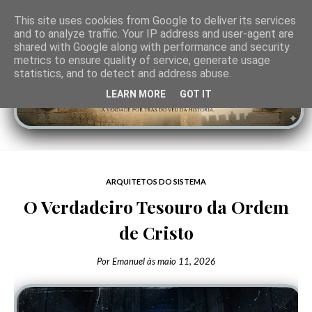
This site uses cookies from Google to deliver its services
and to analyze traffic. Your IP address and user-agent are
shared with Google along with performance and security
metrics to ensure quality of service, generate usage
statistics, and to detect and address abuse.
LEARN MORE
GOT IT
ARQUITETOS DO SISTEMA
O Verdadeiro Tesouro da Ordem
de Cristo
Por
Emanuel
às
maio 11, 2026