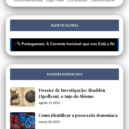
Documentarista
Digo Fala
Encarando...
Denunciante
ALERTA GLOBAL
OS: 🔍 Portugueses: A Corrente Invisível que nos Está a Roupar a Lib
DOSSIÊS ESSENCIAIS
Dossier de Investigação: Abaddon
(Apollyon), o Anjo do Abismo
agosto 19, 2013
Como identificar a possessão demoníaca
março 20, 2013