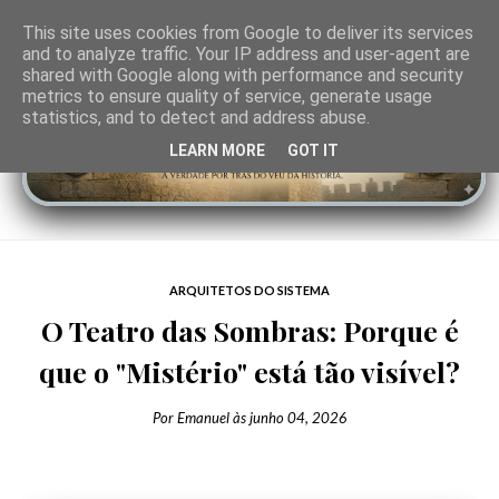
This site uses cookies from Google to deliver its services
and to analyze traffic. Your IP address and user-agent are
shared with Google along with performance and security
metrics to ensure quality of service, generate usage
statistics, and to detect and address abuse.
LEARN MORE
GOT IT
ARQUITETOS DO SISTEMA
O Teatro das Sombras: Porque é
que o "Mistério" está tão visível?
Por
Emanuel
às
junho 04, 2026